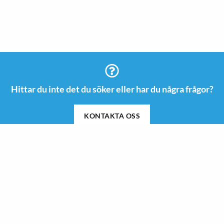
Hittar du inte det du söker eller har du några frågor?
KONTAKTA OSS
Information
Kontakt
08 505 665 00
Guider & Inspiration
info@roswi.se
Om Roswi
Roswi AB
Nyheter
Vendevägen 85 B