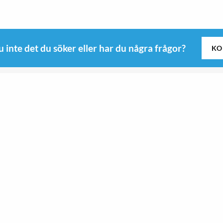
u inte det du söker eller har du några frågor?
KO
Följ oss
Kitchen
Roswi
Sport & Outdoor
 B
Sport & Outdoor
yd
Kitchen
9-0345