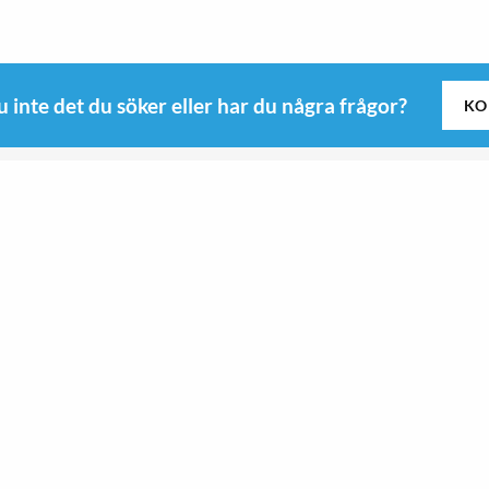
u inte det du söker eller har du några frågor?
KO
Följ oss
Kitchen
Roswi
Sport & Outdoor
 B
Sport & Outdoor
yd
Kitchen
9-0345