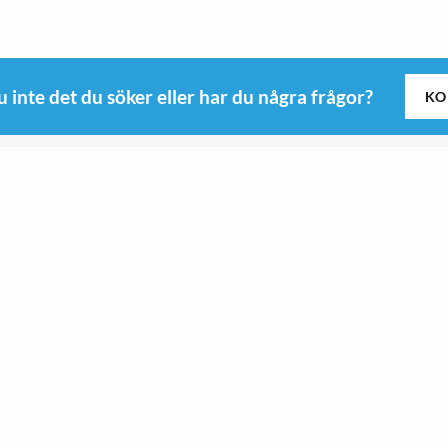
u inte det du söker eller har du några frågor?
KO
Följ oss
Kitchen
Roswi
Sport & Outdoor
 B
Sport & Outdoor
yd
Kitchen
9-0345