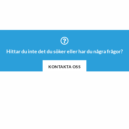
Hittar du inte det du söker eller har du några frågor?
KONTAKTA OSS
Information
Kontakt
08 505 665 00
Guider & Inspiration
info@roswi.se
Om Roswi
Roswi AB
Nyheter
Vendevägen 85 B