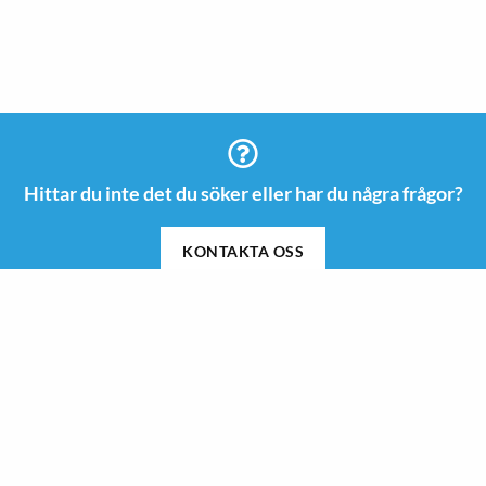
Hittar du inte det du söker eller har du några frågor?
KONTAKTA OSS
Information
Kontakt
08 505 665 00
Guider & Inspiration
info@roswi.se
Om Roswi
Roswi AB
Nyheter
Vendevägen 85 B