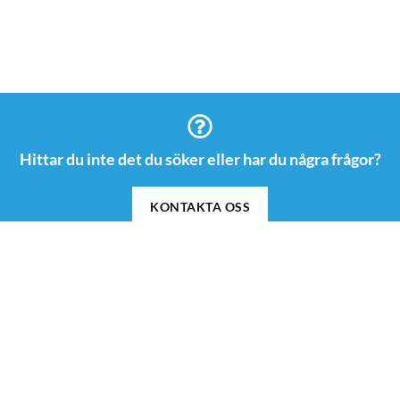
Hittar du inte det du söker eller har du några frågor?
KONTAKTA OSS
Information
Kontakt
08 505 665 00
Guider & Inspiration
info@roswi.se
Om Roswi
Roswi AB
Nyheter
Vendevägen 85 B