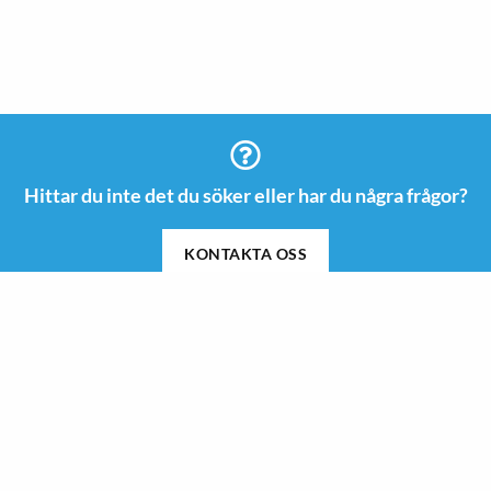
Hittar du inte det du söker eller har du några frågor?
KONTAKTA OSS
Information
Kontakt
08 505 665 00
Guider & Inspiration
info@roswi.se
Om Roswi
Roswi AB
Nyheter
Vendevägen 85 B