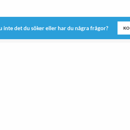
u inte det du söker eller har du några frågor?
KO
Följ oss
Kitchen
Roswi
Sport & Outdoor
 B
Sport & Outdoor
yd
Kitchen
9-0345