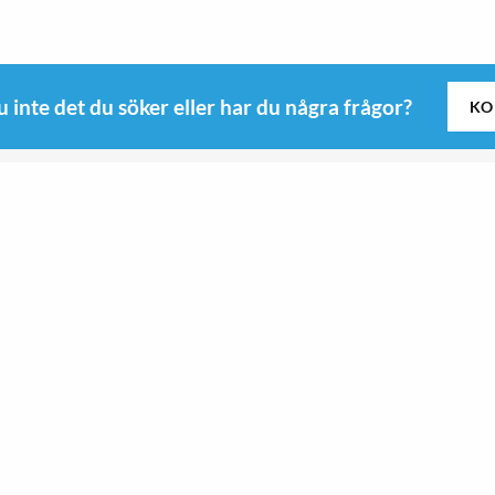
u inte det du söker eller har du några frågor?
KO
Följ oss
Kitchen
Roswi
Sport & Outdoor
 B
Sport & Outdoor
yd
Kitchen
9-0345