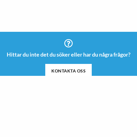
Hittar du inte det du söker eller har du några frågor?
KONTAKTA OSS
Information
Kontakt
08 505 665 00
Guider & Inspiration
info@roswi.se
Om Roswi
Roswi AB
Nyheter
Vendevägen 85 B