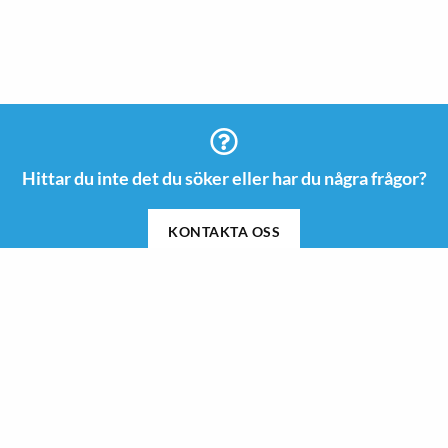
Hittar du inte det du söker eller har du några frågor?
KONTAKTA OSS
Information
Kontakt
08 505 665 00
Guider & Inspiration
info@roswi.se
Om Roswi
Roswi AB
Nyheter
Vendevägen 85 B