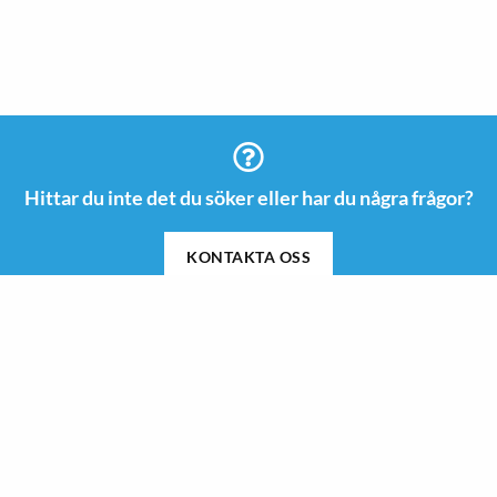
Hittar du inte det du söker eller har du några frågor?
KONTAKTA OSS
Information
Kontakt
08 505 665 00
Guider & Inspiration
info@roswi.se
Om Roswi
Roswi AB
Nyheter
Vendevägen 85 B