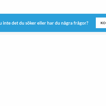
u inte det du söker eller har du några frågor?
KO
Följ oss
Kitchen
Roswi
Sport & Outdoor
 B
Sport & Outdoor
yd
Kitchen
9-0345