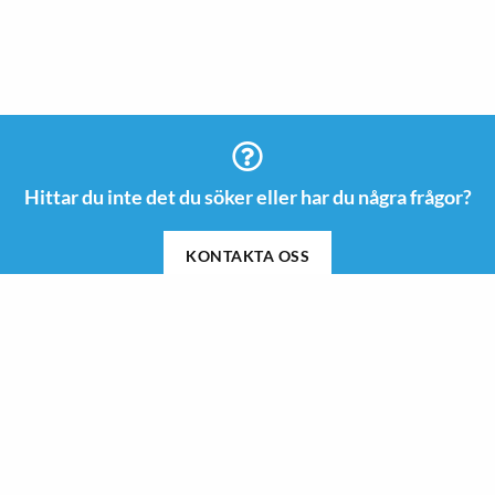
Hittar du inte det du söker eller har du några frågor?
KONTAKTA OSS
Information
Kontakt
08 505 665 00
Guider & Inspiration
info@roswi.se
Om Roswi
Roswi AB
Nyheter
Vendevägen 85 B