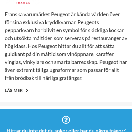
Franska varumärket Peugeot är kända världen över
för sina exklusiva kryddkvarnar. Peugeots
pepparkvarn har blivit en symbol för skickliga kockar
och utsökta måltider som serveras på restauranger av
hög klass. Hos Peugeot hittar du allt för att sätta
guldkant på din måltid som vinöppnare, karaffer,
vinglas, vinkylare och smarta barredskap. Peugeot har
även extremt tåliga ugnsformar som passar för allt
från brödbak till härliga gratänger.
LÄS MER
Hittar du inte det du söker eller har du några frågor?