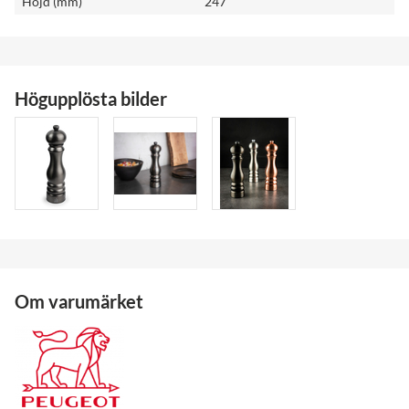
Höjd (mm)
247
Högupplösta bilder
Om varumärket