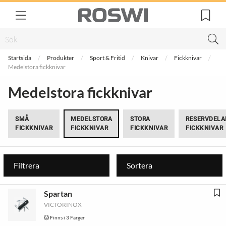
Startsida
Produkter
Sport & Fritid
Knivar
Fickknivar
Medelstora fickknivar
Medelstora fickknivar
SMÅ
MEDELSTORA
STORA
RESERVDELA
FICKKNIVAR
FICKKNIVAR
FICKKNIVAR
FICKKNIVAR
Filtrera
Sortera
Spartan
VICTORINOX
Finns i 3 Färger