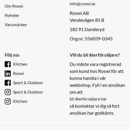
info@roswi.se
Om Roswi
Roswi AB
Nyheter
Vendevägen 85 B
Varumärken
182 91 Danderyd
Org.nr: 556039-0345
Följ oss
Vill du bli återförsäljare?
Du måste vara registrerad
Kitchen
som kund hos Roswi för att
Roswi
kunna handla i vår
Sport & Outdoor
webbshop. Fyll i en ansökan
om att
Sport & Outdoor
bli återförsäljare här
Kitchen
så kontaktar vi dig så fort
ansökan har godkänts.