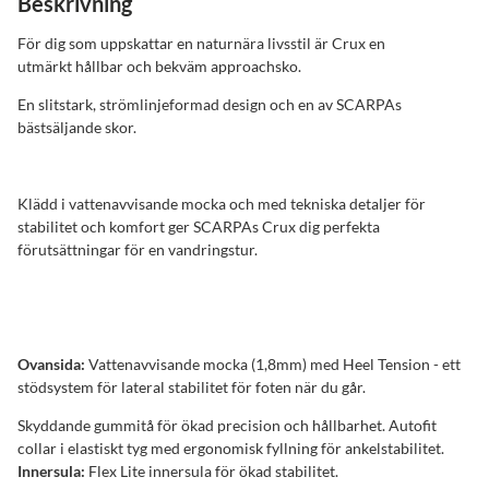
Beskrivning
För dig som uppskattar en naturnära livsstil är Crux en
utmärkt hållbar och bekväm approachsko.
En slitstark, strömlinjeformad design och en av SCARPAs
bästsäljande skor.
Klädd i vattenavvisande mocka och med tekniska detaljer för
stabilitet och komfort ger SCARPAs Crux dig perfekta
förutsättningar för en vandringstur.
Ovansida:
Vattenavvisande mocka (1,8mm) med Heel Tension - ett
stödsystem för lateral stabilitet för foten när du går.
Skyddande gummitå för ökad precision och hållbarhet. Autofit
collar i elastiskt tyg med ergonomisk fyllning för ankelstabilitet.
Innersula:
Flex Lite innersula för ökad stabilitet.