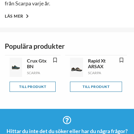
från Scarpa varje år.
LÄS MER
Populära produkter
Crux Gtx
Rapid Xt
BN
ARSAX
SCARPA
SCARPA
TILL PRODUKT
TILL PRODUKT
Hittar du inte det du söker eller har du några frågor?