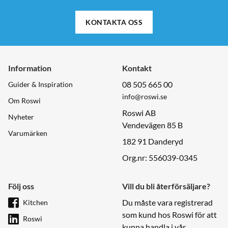
KONTAKTA OSS
Information
Kontakt
08 505 665 00
Guider & Inspiration
info@roswi.se
Om Roswi
Roswi AB
Nyheter
Vendevägen 85 B
Varumärken
182 91 Danderyd
Org.nr: 556039-0345
Följ oss
Vill du bli återförsäljare?
Du måste vara registrerad
Kitchen
som kund hos Roswi för att
Roswi
kunna handla i vår