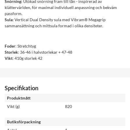
Snörning:
Utökad snörning fram till tån - inspirerad av
klättervärlden, för maximal individuell anpassning och bekväm
passform.
Sula:
Vertical Dual Density sula med Vibram® Megagrip
sammansättning och mittsula formad i olika densiteter.
Foder
: Stretchtyg
Storlek
: 36-46 i halvstorlekar + 47-48
Vikt
: 410g storlek 42
Specifikation
Produktmått
Vikt (g)
820
Butiksförpackning