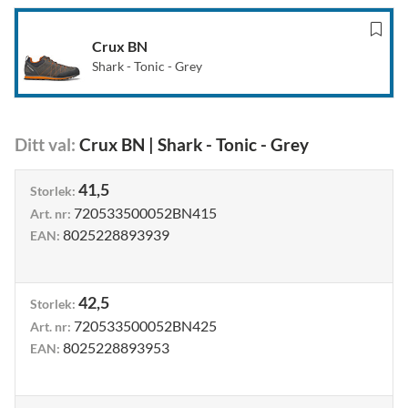
Crux BN
Shark - Tonic - Grey
Ditt val
:
Crux BN
|
Shark - Tonic - Grey
41,5
Storlek
:
720533500052BN415
Art. nr
:
8025228893939
EAN
:
42,5
Storlek
:
720533500052BN425
Art. nr
:
8025228893953
EAN
: