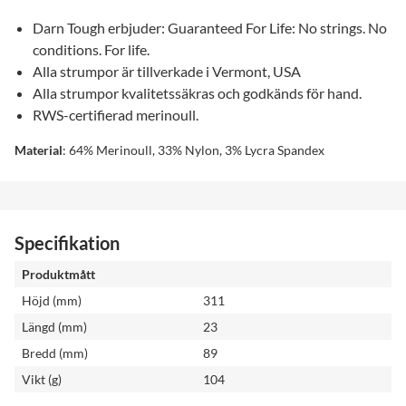
Darn Tough erbjuder: Guaranteed For Life: No strings. No
conditions. For life.
Alla strumpor är tillverkade i Vermont, USA
Alla strumpor kvalitetssäkras och godkänds för hand.
RWS-certifierad merinoull.
Material
: 64% Merinoull, 33% Nylon, 3% Lycra Spandex
Specifikation
Produktmått
Höjd (mm)
311
Längd (mm)
23
Bredd (mm)
89
Vikt (g)
104