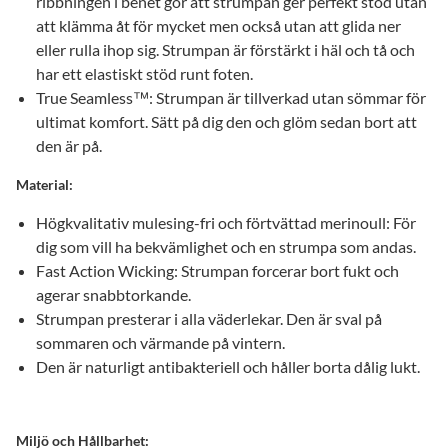
ribbningen i benet gör att strumpan ger perfekt stöd utan
att klämma åt för mycket men också utan att glida ner
eller rulla ihop sig. Strumpan är förstärkt i häl och tå och
har ett elastiskt stöd runt foten.
True Seamless™: Strumpan är tillverkad utan sömmar för
ultimat komfort. Sätt på dig den och glöm sedan bort att
den är på.
Material:
Högkvalitativ mulesing-fri och förtvättad merinoull: För
dig som vill ha bekvämlighet och en strumpa som andas.
Fast Action Wicking: Strumpan forcerar bort fukt och
agerar snabbtorkande.
Strumpan presterar i alla väderlekar. Den är sval på
sommaren och värmande på vintern.
Den är naturligt antibakteriell och håller borta dålig lukt.
Miljö och Hållbarhet: