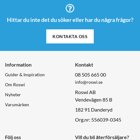
Hittar du inte det du söker eller har du några frågor?
KONTAKTA OSS
Information
Kontakt
08 505 665 00
Guider & Inspiration
info@roswi.se
Om Roswi
Roswi AB
Nyheter
Vendevägen 85 B
Varumärken
182 91 Danderyd
Org.nr: 556039-0345
Följ oss
Vill du bli återförsäljare?