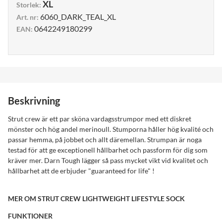
XL
Storlek
:
6060_DARK_TEAL_XL
Art. nr
:
0642249180299
EAN
:
Beskrivning
Strut crew är ett par sköna vardagsstrumpor med ett diskret
mönster och hög andel merinoull. Stumporna håller hög kvalité och
passar hemma, på jobbet och allt däremellan. Strumpan är noga
testad för att ge exceptionell hållbarhet och passform för dig som
kräver mer. Darn Tough lägger så pass mycket vikt vid kvalitet och
hållbarhet att de erbjuder "guaranteed for life" !
MER OM STRUT CREW LIGHTWEIGHT LIFESTYLE SOCK
FUNKTIONER