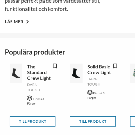
passar perfekt på de som värdesätter stil,
funktionalitet och komfort.
LÄS MER
Populära produkter
The
Solid Basic
Standard
Crew Light
Crew Light
DARN
TOUGH
DARN
TOUGH
Finns i 3
Färger
Finns i 4
Färger
TILL PRODUKT
TILL PRODUKT