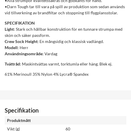
•Alla strumpor kvalitetssäkras och godkänts för hand.
•Darn Tough tar till vara på spill av produktion som sedan används
vid tillverkning av brandfiltar och stoppning till flygplansstolar.
SPECIFIKATION
Light:
Stark och hållbar konstruktion för en tunnare strumpa med
skön och säker passform.
Crew Sock Height:
En mångsidig och klassisk vadlängd.
Modell:
Herr
Användningsområde:
Vardag
Tvättråd:
Maskintvättas varmt, torktumla eller häng. Blek ej.
61% Merinoull 35% Nylon 4% Lycra® Spandex
Specifikation
Produktmått
Vikt (g)
60