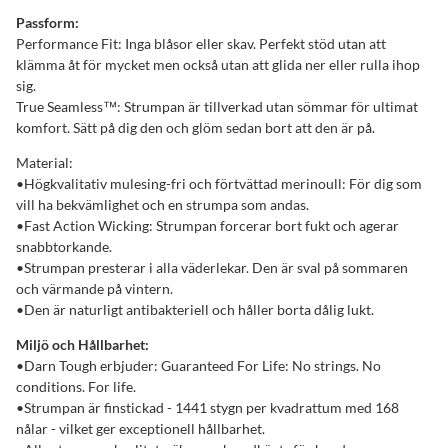
Passform:
Performance Fit: Inga blåsor eller skav. Perfekt stöd utan att
klämma åt för mycket men också utan att glida ner eller rulla ihop
sig.
True Seamless™: Strumpan är tillverkad utan sömmar för ultimat
komfort. Sätt på dig den och glöm sedan bort att den är på.
Material:
•Högkvalitativ mulesing-fri och förtvättad merinoull: För dig som
vill ha bekvämlighet och en strumpa som andas.
•Fast Action Wicking: Strumpan forcerar bort fukt och agerar
snabbtorkande.
•Strumpan presterar i alla väderlekar. Den är sval på sommaren
och värmande på vintern.
•Den är naturligt antibakteriell och håller borta dålig lukt.
Miljö och Hållbarhet:
•Darn Tough erbjuder: Guaranteed For Life: No strings. No
conditions. For life.
•Strumpan är finstickad - 1441 stygn per kvadrattum med 168
nålar - vilket ger exceptionell hållbarhet.