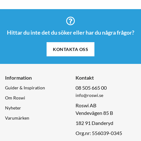
Hittar du inte det du söker eller har du några frågor?
KONTAKTA OSS
Information
Kontakt
08 505 665 00
Guider & Inspiration
info@roswi.se
Om Roswi
Roswi AB
Nyheter
Vendevägen 85 B
Varumärken
182 91 Danderyd
Org.nr: 556039-0345