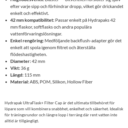
efter varje sipp och förhindrar dropp, vilket gör drickandet
enkelt och effektivt.
42 mm kompatibilitet:
Passar enkelt på Hydrapaks 42
mm flaskor, softflasks och andra populära
vattenförvaringslösningar.
Enkel rengöring:
Medföljande backflush-adapter gör det
enkelt att spola igenom filtret och återställa
flödeshastigheten.
Diameter:
42 mm
Vikt:
36 g
Längd:
115 mm
Material:
ABS, POM, Silikon, Hollow Fiber
Hydrapak UltraFlask+ Filter Cap är det ultimata tillbehöret för
löpare som vill kombinera snabbhet, enkelhet och säkerhet. Idealisk
för träningsrundor och längre lopp i terräng där rent vatten inte
alltid är tillgängligt.