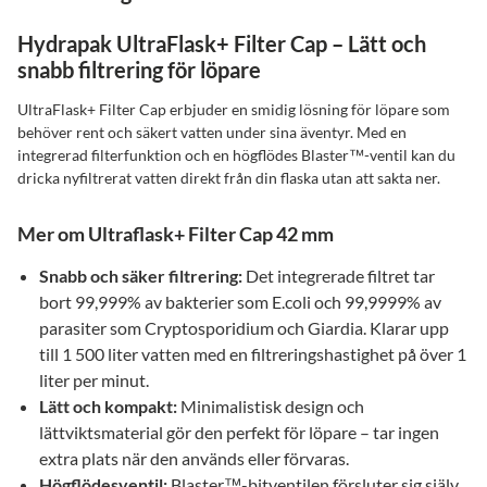
Hydrapak UltraFlask+ Filter Cap – Lätt och
snabb filtrering för löpare
UltraFlask+ Filter Cap erbjuder en smidig lösning för löpare som
behöver rent och säkert vatten under sina äventyr. Med en
integrerad filterfunktion och en högflödes Blaster™-ventil kan du
dricka nyfiltrerat vatten direkt från din flaska utan att sakta ner.
Mer om Ultraflask+ Filter Cap 42 mm
Snabb och säker filtrering:
Det integrerade filtret tar
bort 99,999% av bakterier som E.coli och 99,9999% av
parasiter som Cryptosporidium och Giardia. Klarar upp
till 1 500 liter vatten med en filtreringshastighet på över 1
liter per minut.
Lätt och kompakt:
Minimalistisk design och
lättviktsmaterial gör den perfekt för löpare – tar ingen
extra plats när den används eller förvaras.
Högflödesventil:
Blaster™-bitventilen försluter sig själv