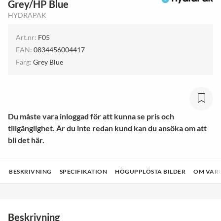
Grey/HP Blue
HYDRAPAK
Art.nr:
F05
EAN:
0834456004417
Färg:
Grey Blue
Du måste vara inloggad för att kunna se pris och
tillgänglighet. Är du inte redan kund kan du ansöka om att
bli det här.
BESKRIVNING
SPECIFIKATION
HÖGUPPLÖSTA BILDER
OM VAR
Beskrivning