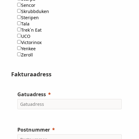
Sencor
Skrubbduken
Steripen
Tala
Trek´n Eat
UCO
Victorinox
Yenkee
Zeroll
Fakturaadress
Gatuadress
Postnummer