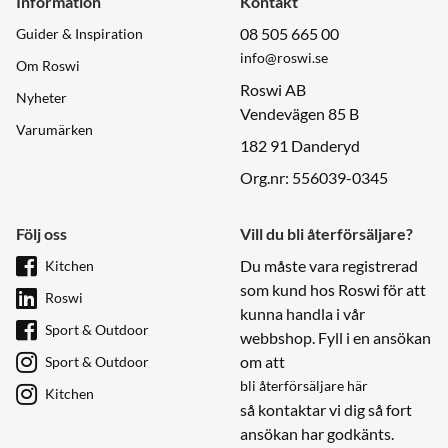
Information
Kontakt
08 505 665 00
Guider & Inspiration
info@roswi.se
Om Roswi
Roswi AB
Nyheter
Vendevägen 85 B
Varumärken
182 91 Danderyd
Org.nr: 556039-0345
Följ oss
Vill du bli återförsäljare?
Du måste vara registrerad
Kitchen
som kund hos Roswi för att
Roswi
kunna handla i vår
Sport & Outdoor
webbshop. Fyll i en ansökan
om att
Sport & Outdoor
bli återförsäljare här
Kitchen
så kontaktar vi dig så fort
ansökan har godkänts.