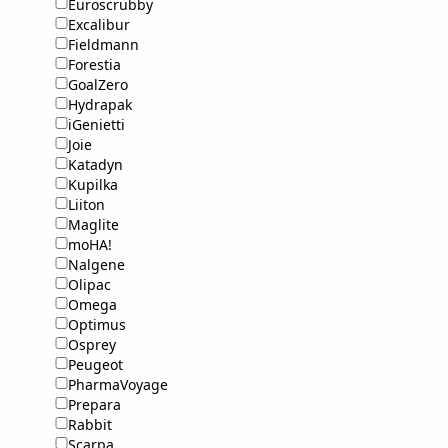
Euroscrubby
Excalibur
Fieldmann
Forestia
GoalZero
Hydrapak
iGenietti
Joie
Katadyn
Kupilka
Liiton
Maglite
moHA!
Nalgene
Olipac
Omega
Optimus
Osprey
Peugeot
PharmaVoyage
Prepara
Rabbit
Scarpa