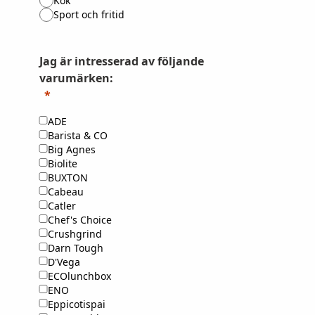
Kök
Sport och fritid
Jag är intresserad av följande
varumärken:
ADE
Barista & CO
Big Agnes
Biolite
BUXTON
Cabeau
Catler
Chef's Choice
Crushgrind
Darn Tough
D'Vega
ECOlunchbox
ENO
Eppicotispai