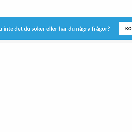
u inte det du söker eller har du några frågor?
KO
Följ oss
Kitchen
Roswi
Sport & Outdoor
 B
Sport & Outdoor
yd
Kitchen
9-0345