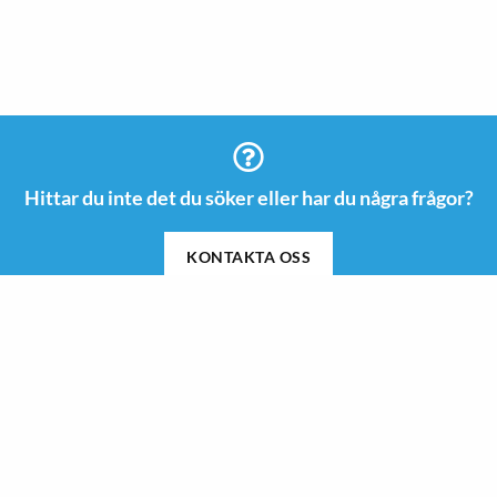
Hittar du inte det du söker eller har du några frågor?
KONTAKTA OSS
Information
Kontakt
08 505 665 00
Guider & Inspiration
info@roswi.se
Om Roswi
Roswi AB
Nyheter
Vendevägen 85 B