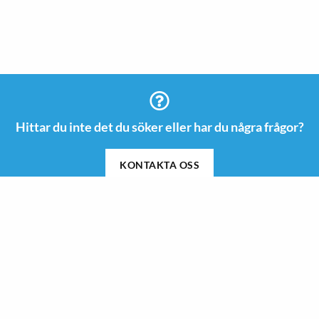
Hittar du inte det du söker eller har du några frågor?
KONTAKTA OSS
Information
Kontakt
08 505 665 00
Guider & Inspiration
info@roswi.se
Om Roswi
Roswi AB
Nyheter
Vendevägen 85 B