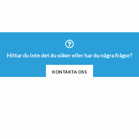
Hittar du inte det du söker eller har du några frågor?
KONTAKTA OSS
Information
Kontakt
08 505 665 00
Guider & Inspiration
info@roswi.se
Om Roswi
Roswi AB
Nyheter
Vendevägen 85 B