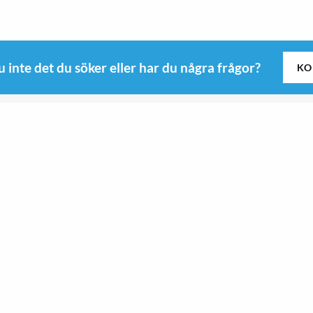
u inte det du söker eller har du några frågor?
KO
Följ oss
Kitchen
Roswi
Sport & Outdoor
 B
Sport & Outdoor
yd
Kitchen
9-0345