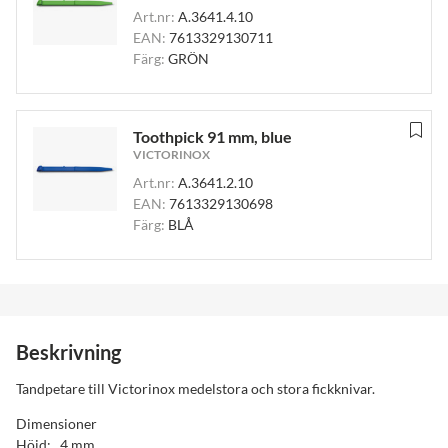
Art.nr:
A.3641.4.10
EAN:
7613329130711
Färg:
GRÖN
Toothpick 91 mm, blue
VICTORINOX
Art.nr:
A.3641.2.10
EAN:
7613329130698
Färg:
BLÅ
Beskrivning
Tandpetare till Victorinox medelstora och stora fickknivar.
Dimensioner
Höjd: 4 mm