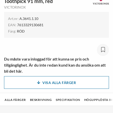
Toothpick 91 mm, red
VICTORINOX
Art.nr:
A.3641.1.10
EAN:
7613329130681
Färg:
RÖD
Du måste vara inloggad för att kunna se pris och
tillgänglighet. Är du inte redan kund kan du ansöka om att
bli det här.
VISA ALLA FÄRGER
ALLA FÄRGER
BESKRIVNING
SPECIFIKATION
HÖGUPPLÖSTA BI