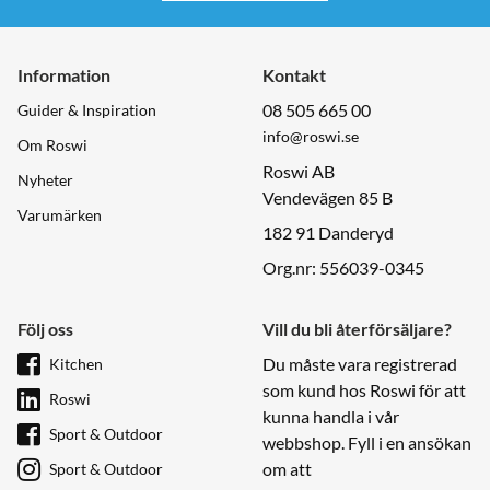
Information
Kontakt
08 505 665 00
Guider & Inspiration
info@roswi.se
Om Roswi
Roswi AB
Nyheter
Vendevägen 85 B
Varumärken
182 91 Danderyd
Org.nr: 556039-0345
Följ oss
Vill du bli återförsäljare?
Du måste vara registrerad
Kitchen
som kund hos Roswi för att
Roswi
kunna handla i vår
Sport & Outdoor
webbshop. Fyll i en ansökan
om att
Sport & Outdoor