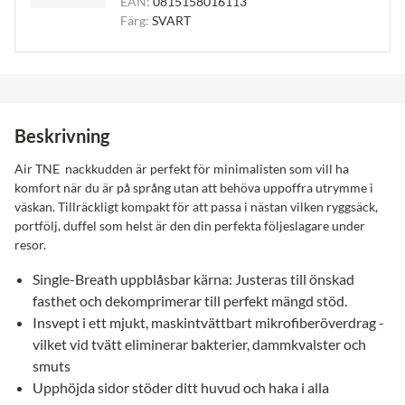
EAN:
0815158016113
Färg:
SVART
Beskrivning
Air TNE nackkudden är perfekt för minimalisten som vill ha
komfort när du är på språng utan att behöva uppoffra utrymme i
väskan. Tillräckligt kompakt för att passa i nästan vilken ryggsäck,
portfölj, duffel som helst är den din perfekta följeslagare under
resor.
Single-Breath uppblåsbar kärna: Justeras till önskad
fasthet och dekomprimerar till perfekt mängd stöd.
Insvept i ett mjukt, maskintvättbart mikrofiberöverdrag -
vilket vid tvätt eliminerar bakterier, dammkvalster och
smuts
Upphöjda sidor stöder ditt huvud och haka i alla