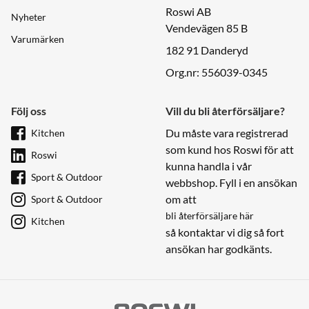
Roswi AB
Nyheter
Vendevägen 85 B
Varumärken
182 91 Danderyd
Org.nr: 556039-0345
Följ oss
Vill du bli återförsäljare?
Du måste vara registrerad
Kitchen
som kund hos Roswi för att
Roswi
kunna handla i vår
Sport & Outdoor
webbshop. Fyll i en ansökan
om att
Sport & Outdoor
bli återförsäljare här
Kitchen
så kontaktar vi dig så fort
ansökan har godkänts.