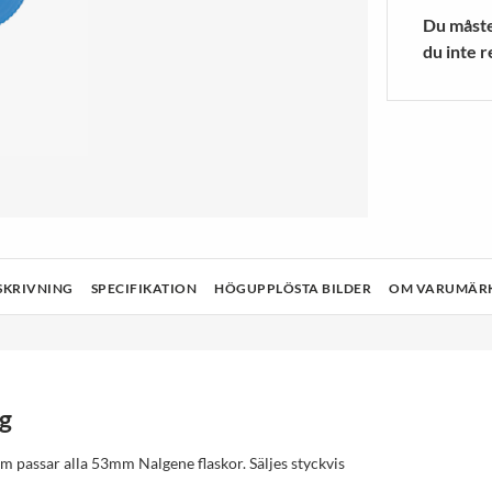
a Ljuskällor
r
Blenders/mixers
Träningsstru
Du måste 
 MER
VISA MER
du inte r
& Rengöring
Teknik
Hälsa och skönhet
Ljud och bild
SKRIVNING
SPECIFIKATION
HÖGUPPLÖSTA BILDER
OM VARUMÄR
g
om passar alla 53mm Nalgene flaskor. Säljes styckvis