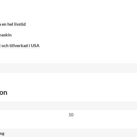
 en hel livstid
maskin
 och tillverkad i USA
ion
10
ing