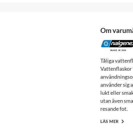
Om varum
Tåliga vattenf
Vattenflaskor 
användningsom
använder sig av
lukt eller sma
utan även smar
resande fot.
LÄS MER