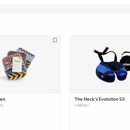
ken
The Neck's Evolution S3
EN
CABEAU