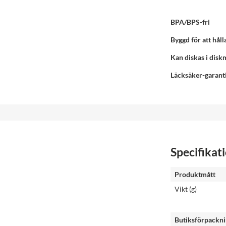
BPA/BPS-fri
Byggd för att hålla
Kan diskas i disk
Läcksäker-garanti
Specifikat
Produktmått
Vikt (g)
Butiksförpackn