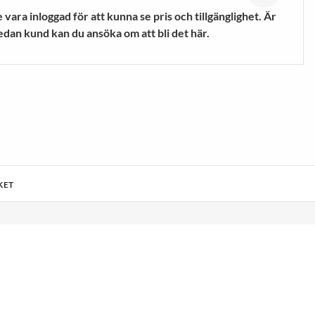
mpor
Vandringsskor &
vara inloggad för att kunna se pris och tillgänglighet. Är
Vandringskängor
edan kund kan du ansöka om att bli det här.
VISA MER
KET