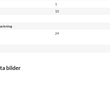
1
10
packning
24
a bilder