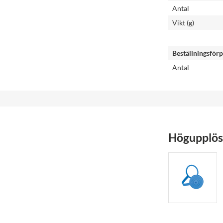
Antal
Vikt (g)
Beställningsför
Antal
Högupplöst