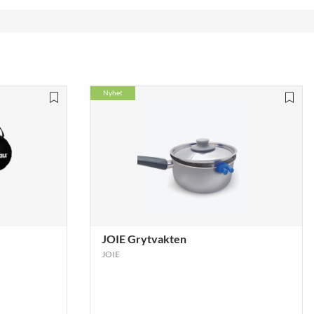
Nyhet
JOIE Grytvakten
JOIE