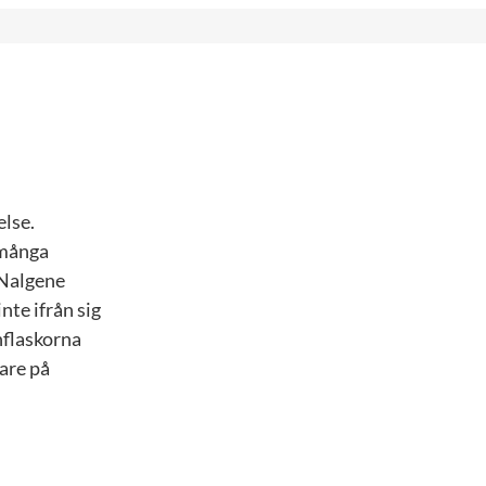
else.
 många
 Nalgene
nte ifrån sig
nflaskorna
are på