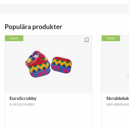
Populära produkter
Nyhet
Nyhet
EuroScrubby
Skrubbdu
EUROSCRUBBY
SKRUBBDUK