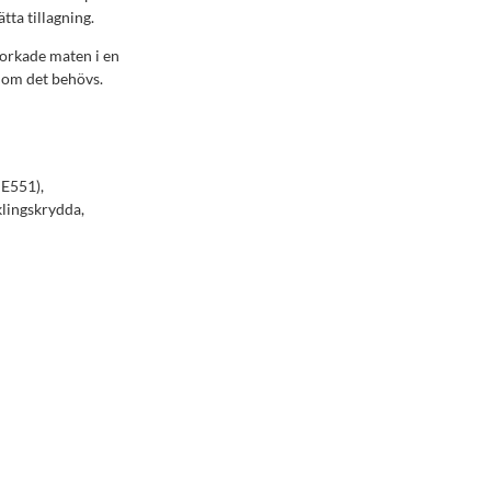
tta tillagning.
torkade maten i en
n om det behövs.
, E551),
klingskrydda,