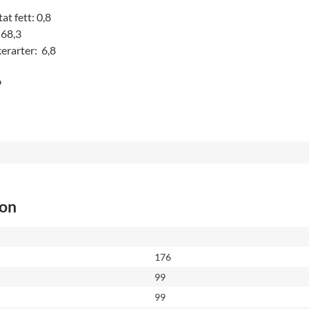
at fett: 0,8
 68,3
erarter: 6,8
9
ion
176
99
99