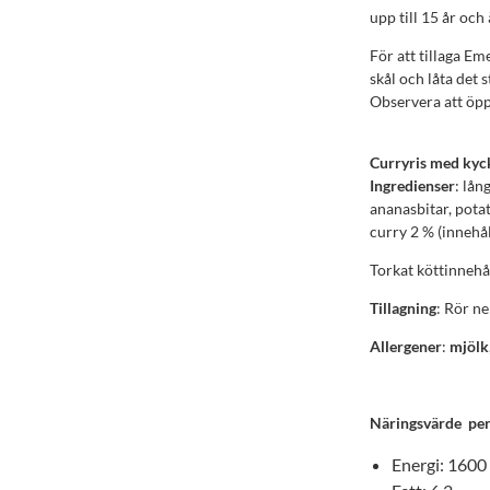
upp till 15 år och
För att tillaga E
skål och låta det 
Observera att öp
Curryris med kyc
Ingredienser
: lån
ananasbitar, pota
curry 2 % (innehå
Torkat köttinnehål
Tillagning
: Rör ne
Allergener
:
mjölk
Näringsvärde per 
Energi: 1600 