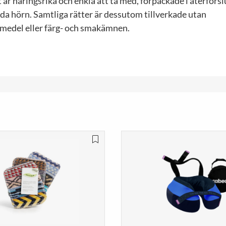
t är näringsrika och enkla att ta med, förpackade i återförs
da hörn. Samtliga rätter är dessutom tillverkade utan
medel eller färg- och smakämnen.