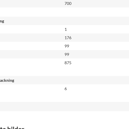
700
ing
1
176
99
99
875
packning
6