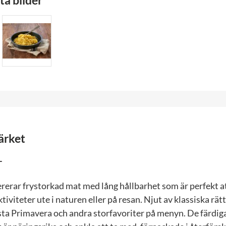
a bilder
ärket
ererar frystorkad mat med lång hållbarhet som är perfekt a
ktiviteter ute i naturen eller på resan. Njut av klassiska rät
sta Primavera och andra storfavoriter på menyn. De färdig