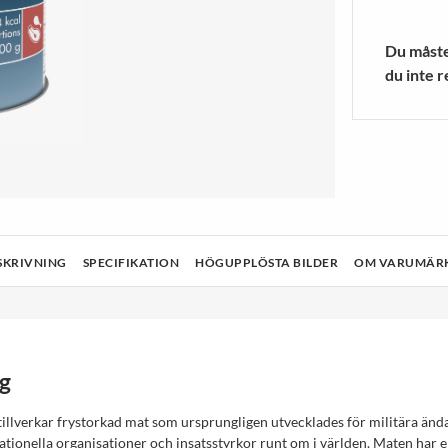
a Ljuskällor
r
Blenders/mixers
Träningsstru
 MER
VISA MER
Du måste 
du inte r
& Rengöring
Teknik
Hälsa och skönhet
Ljud och bild
SKRIVNING
SPECIFIKATION
HÖGUPPLÖSTA BILDER
OM VARUMÄR
g
llverkar frystorkad mat som ursprungligen utvecklades för militära än
ationella organisationer och insatsstyrkor runt om i världen. Maten har e