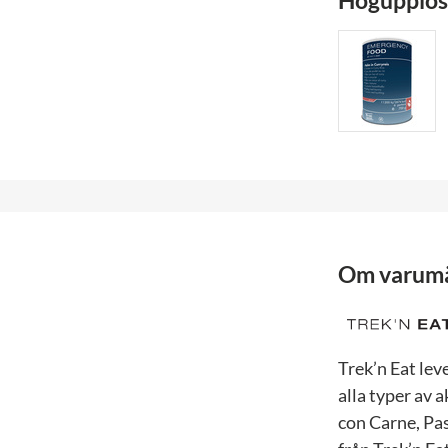
Högupplöst
Om varum
Trek’n Eat lev
alla typer av a
con Carne, Pa