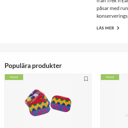
från Trek’n Ea
påsar med run
konserverings
LÄS MER
Populära produkter
Nyhet
Nyhet