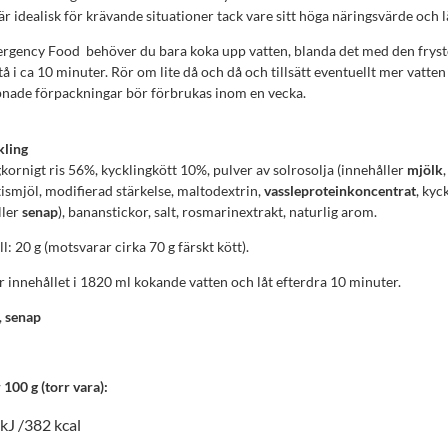
 är idealisk för krävande situationer tack vare sitt höga näringsvärde och lä
mergency Food behöver du bara koka upp vatten, blanda det med den frys
stå i ca 10 minuter. Rör om lite då och då och tillsätt eventuellt mer vatte
pnade förpackningar bör förbrukas inom en vecka.
kling
gkornigt ris 56%, kycklingkött 10%, pulver av solrosolja (innehåller
mjölk
tismjöl, modifierad stärkelse, maltodextrin,
vassleproteinkoncentrat
, kyc
ller
senap
), bananstickor, salt, rosmarinextrakt, naturlig arom.
l: 20 g (motsvarar cirka 70 g färskt kött).
r innehållet i 1820 ml kokande vatten och låt efterdra 10 minuter.
,
senap
100 g (torr vara):
kJ /382 kcal