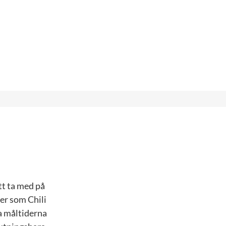
tt ta med på
ter som Chili
a måltiderna