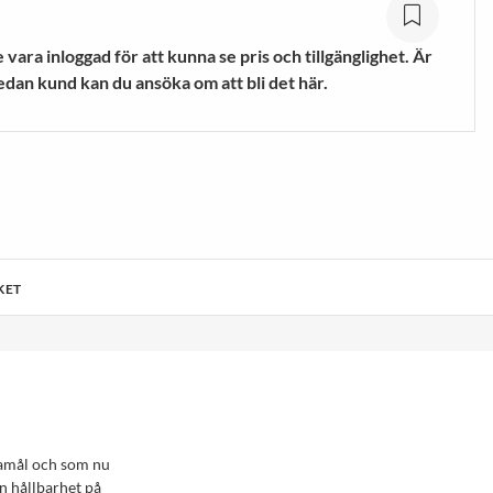
mpor
Vandringsskor &
Vandringskängor
vara inloggad för att kunna se pris och tillgänglighet. Är
VISA MER
edan kund kan du ansöka om att bli det här.
KET
damål och som nu
n hållbarhet på