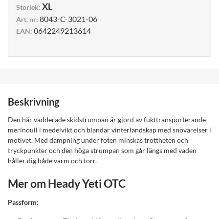
XL
Storlek
:
8043-C-3021-06
Art. nr
:
0642249213614
EAN
:
Beskrivning
Den här vadderade skidstrumpan är gjord av fukttransporterande
merinoull i medelvikt och blandar vinterlandskap med snövarelser i
motivet. Med dämpning under foten minskas tröttheten och
tryckpunkter och den höga strumpan som går längs med vaden
håller dig både varm och torr.
Mer om Heady Yeti OTC
Passform: