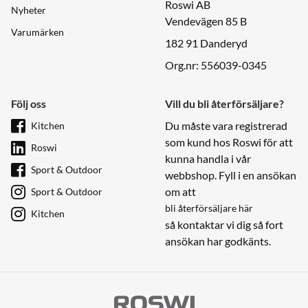
Roswi AB
Nyheter
Vendevägen 85 B
Varumärken
182 91 Danderyd
Org.nr: 556039-0345
Följ oss
Vill du bli återförsäljare?
Du måste vara registrerad
Kitchen
som kund hos Roswi för att
Roswi
kunna handla i vår
Sport & Outdoor
webbshop. Fyll i en ansökan
om att
Sport & Outdoor
bli återförsäljare här
Kitchen
så kontaktar vi dig så fort
ansökan har godkänts.