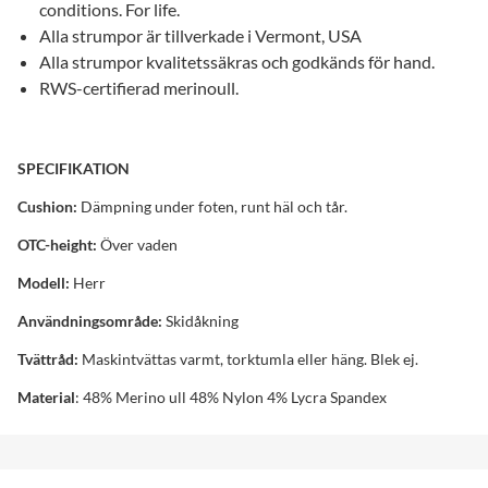
conditions. For life.
Alla strumpor är tillverkade i Vermont, USA
Alla strumpor kvalitetssäkras och godkänds för hand.
RWS-certifierad merinoull.
SPECIFIKATION
Cushion:
Dämpning under foten, runt häl och tår.
OTC-height:
Över vaden
Modell:
Herr
Användningsområde:
Skidåkning
Tvättråd:
Maskintvättas varmt, torktumla eller häng. Blek ej.
Material
: 48% Merino ull 48% Nylon 4% Lycra Spandex