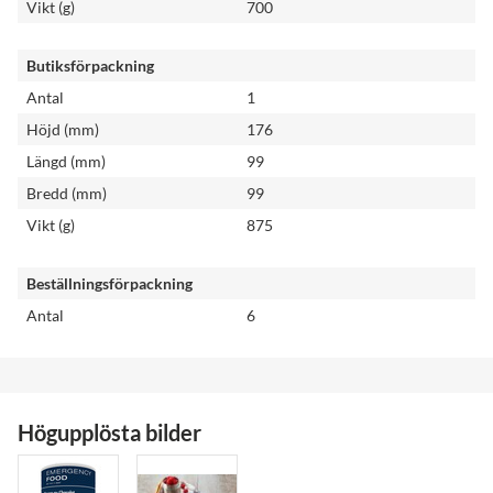
Vikt (g)
700
Butiksförpackning
Antal
1
Höjd (mm)
176
Längd (mm)
99
Bredd (mm)
99
Vikt (g)
875
Beställningsförpackning
Antal
6
Högupplösta bilder