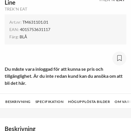
Line
TREK'N EAT
Art.nr:
TM631101.01
EAN:
4015753631117
Färg:
BLÅ
Du måste vara inloggad för att kunna se pris och
tillgänglighet. Är du inte redan kund kan du ansöka om att
bli det här.
BESKRIVNING
SPECIFIKATION
HÖGUPPLÖSTA BILDER
OM VAR
Beskrivning