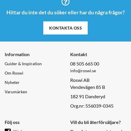
Hittar du inte det du söker eller har du några frågor?
KONTAKTA OSS
Information
Kontakt
08 505 665 00
Guider & Inspiration
info@roswi.se
Om Roswi
Roswi AB
Nyheter
Vendevägen 85 B
Varumärken
182 91 Danderyd
Org.nr: 556039-0345
Följ oss
Vill du bli återförsäljare?