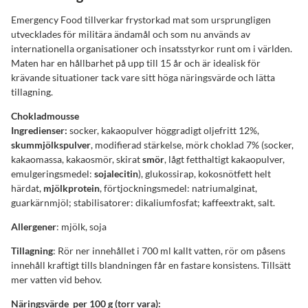
Emergency Food tillverkar frystorkad mat som ursprungligen
utvecklades för militära ändamål och som nu används av
internationella organisationer och insatsstyrkor runt om i världen.
Maten har en hållbarhet på upp till 15 år och är idealisk för
krävande situationer tack vare sitt höga näringsvärde och lätta
tillagning.
Chokladmousse
Ingredienser:
socker, kakaopulver höggradigt oljefritt 12%,
skummjölkspulver
, modifierad stärkelse, mörk choklad 7% (socker,
kakaomassa, kakaosmör, skirat
smör
, lågt fetthaltigt kakaopulver,
emulgeringsmedel:
sojalecitin
), glukossirap, kokosnötfett helt
härdat,
mjölkprotein
, förtjockningsmedel: natriumalginat,
guarkärnmjöl; stabilisatorer: dikaliumfosfat; kaffeextrakt, salt.
Allergener
: mjölk, soja
Tillagning
: Rör ner innehållet i 700 ml kallt vatten, rör om påsens
innehåll kraftigt tills blandningen får en fastare konsistens. Tillsätt
mer vatten vid behov.
Näringsvärde per 100 g (torr vara):