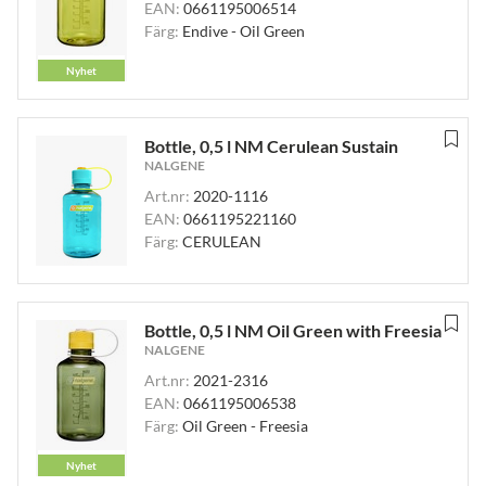
EAN:
0661195006514
Färg:
Endive - Oil Green
Nyhet
Bottle, 0,5 l NM Cerulean Sustain
NALGENE
Art.nr:
2020-1116
EAN:
0661195221160
Färg:
CERULEAN
Bottle, 0,5 l NM Oil Green with Freesia
NALGENE
Art.nr:
2021-2316
EAN:
0661195006538
Färg:
Oil Green - Freesia
Nyhet