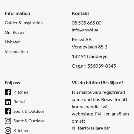
Information
Kontakt
08 505 665 00
Guider & Inspiration
info@roswi.se
Om Roswi
Roswi AB
Nyheter
Vendevägen 85 B
Varumärken
182 91 Danderyd
Org.nr: 556039-0345
Följ oss
Vill du bli återförsäljare?
Du måste vara registrerad
Kitchen
som kund hos Roswi för att
Roswi
kunna handla i vår
Sport & Outdoor
webbshop. Fyll i en ansökan
om att
Sport & Outdoor
bli återförsäljare här
Kitchen