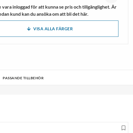
mpor
Vandringsskor &
vara inloggad för att kunna se pris och tillgänglighet. Är
Vandringskängor
edan kund kan du ansöka om att bli det här.
VISA MER
VISA ALLA FÄRGER
PASSANDE TILLBEHÖR