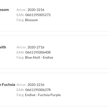
ossom
Art.nr:
2020-3216
EAN:
0661195005272
Färg:
Blossom
with
Art.nr:
2020-2716
EAN:
0661195006408
Färg:
Blue Atoll - Endive
h Fuchsia
Art.nr:
2020-2216
EAN:
0661195006378
Färg:
Endive - Fuchsia Purple