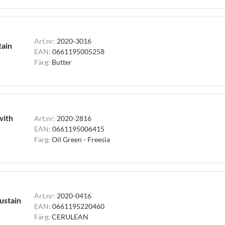
Art.nr:
2020-3016
tain
EAN:
0661195005258
Färg:
Butter
with
Art.nr:
2020-2816
EAN:
0661195006415
Färg:
Oil Green - Freesia
Art.nr:
2020-0416
ustain
EAN:
0661195220460
Färg:
CERULEAN