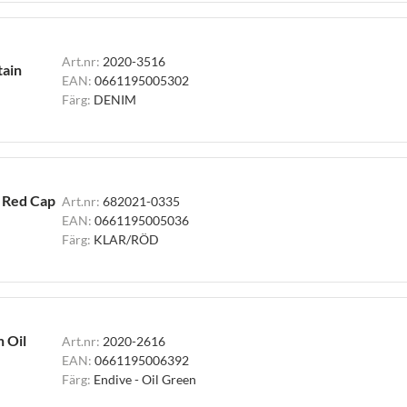
Art.nr:
2020-3516
tain
EAN:
0661195005302
Färg:
DENIM
h Red Cap
Art.nr:
682021-0335
EAN:
0661195005036
Färg:
KLAR/RÖD
h Oil
Art.nr:
2020-2616
EAN:
0661195006392
Färg:
Endive - Oil Green