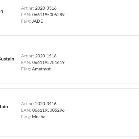
Art.nr:
2020-3316
in
EAN:
0661195005289
Färg:
JADE
Art.nr:
2020-1516
Sustain
EAN:
0661195781619
Färg:
Amethyst
Art.nr:
2020-3416
tain
EAN:
0661195005296
Färg:
Mocha