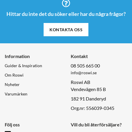
Hittar du inte det du söker eller har du några frågor?
KONTAKTA OSS
Information
Kontakt
08 505 665 00
Guider & Inspiration
info@roswi.se
Om Roswi
Roswi AB
Nyheter
Vendevägen 85 B
Varumärken
182 91 Danderyd
Org.nr: 556039-0345
Följ oss
Vill du bli återförsäljare?