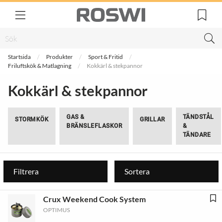
Startsida
Produkter
Sport & Fritid
Friluftskök & Matlagning
Kokkärl & stekpannor
Kokkärl & stekpannor
GAS &
TÄNDSTÅL
STORMKÖK
GRILLAR
BRÄNSLEFLASKOR
&
TÄNDARE
Filtrera
Sortera
Crux Weekend Cook System
OPTIMUS