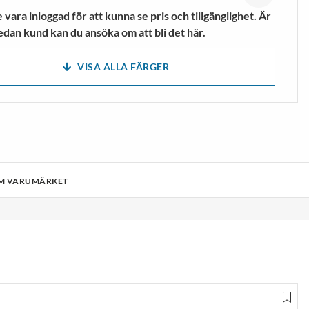
mpor
Vandringsskor &
vara inloggad för att kunna se pris och tillgänglighet. Är
Vandringskängor
edan kund kan du ansöka om att bli det här.
VISA MER
VISA ALLA FÄRGER
M VARUMÄRKET