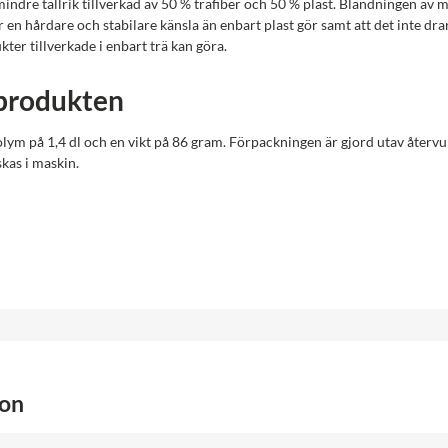
indre tallrik tillverkad av 50 % träfiber och 50 % plast. Blandningen av m
r en hårdare och stabilare känsla än enbart plast gör samt att det inte drar
ter tillverkade i enbart trä kan göra.
produkten
volym på 1,4 dl och en vikt på 86 gram. Förpackningen är gjord utav åter
iskas i maskin.
ion