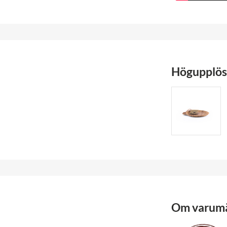
Högupplöst
Om varum