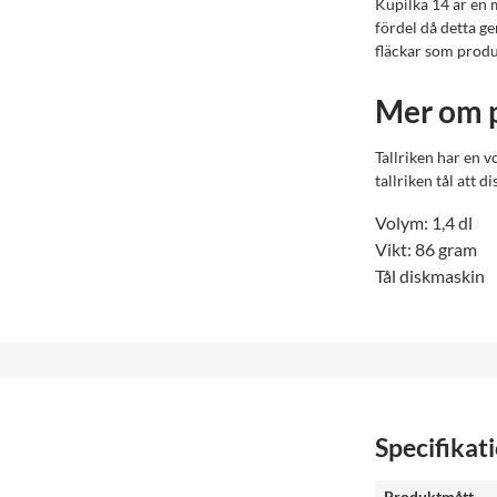
Kupilka 14 är en m
fördel då detta ge
fläckar som produk
Mer om 
Tallriken har en 
tallriken tål att d
Volym: 1,4 dl
Vikt: 86 gram
Tål diskmaskin
Specifikat
Produktmått