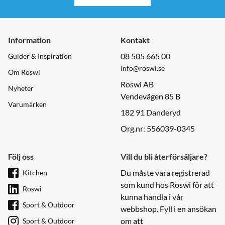
Information
Kontakt
08 505 665 00
Guider & Inspiration
info@roswi.se
Om Roswi
Roswi AB
Nyheter
Vendevägen 85 B
Varumärken
182 91 Danderyd
Org.nr: 556039-0345
Följ oss
Vill du bli återförsäljare?
Du måste vara registrerad
Kitchen
som kund hos Roswi för att
Roswi
kunna handla i vår
Sport & Outdoor
webbshop. Fyll i en ansökan
om att
Sport & Outdoor