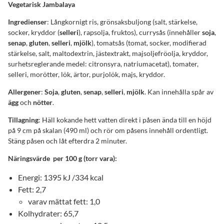
Vegetarisk Jambalaya
Ingredienser
: Långkornigt ris, grönsaksbuljong (salt, stärkelse,
socker, kryddor (
selleri
), rapsolja, fruktos), currysås (innehåller
soja
,
senap
,
gluten
,
selleri
,
mjölk
), tomatsås (tomat, socker, modifierad
stärkelse, salt, maltodextrin, jästextrakt, majsoljefröolja, kryddor,
surhetsreglerande medel: citronsyra, natriumacetat), tomater,
selleri, morötter, lök, ärtor, purjolök, majs, kryddor.
Allergener
:
Soja
,
gluten
,
senap
,
selleri
,
mjölk
. Kan innehålla spår av
ägg
och
nötter
.
Tillagning
: Häll kokande hett vatten direkt i påsen ända till en höjd
på 9 cm på skalan (490 ml) och rör om påsens innehåll ordentligt.
Stäng påsen och låt efterdra 2 minuter.
Näringsvärde per 100 g (torr vara):
Energi: 1395 kJ /334 kcal
Fett: 2,7
varav mättat fett: 1,0
Kolhydrater: 65,7