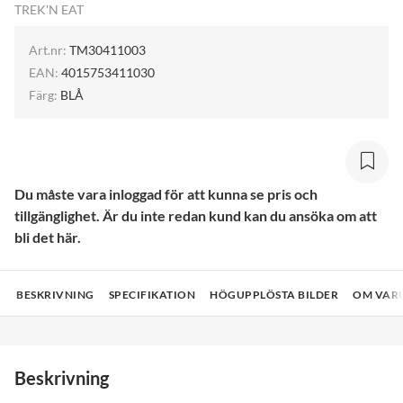
TREK'N EAT
Art.nr:
TM30411003
EAN:
4015753411030
Färg:
BLÅ
Du måste vara inloggad för att kunna se pris och
tillgänglighet. Är du inte redan kund kan du ansöka om att
bli det här.
BESKRIVNING
SPECIFIKATION
HÖGUPPLÖSTA BILDER
OM VAR
Beskrivning