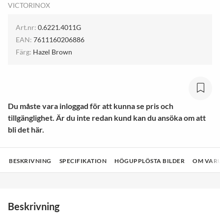
VICTORINOX
Art.nr:
0.6221.4011G
EAN:
7611160206886
Färg:
Hazel Brown
Du måste vara inloggad för att kunna se pris och
tillgänglighet. Är du inte redan kund kan du ansöka om att
bli det här.
BESKRIVNING
SPECIFIKATION
HÖGUPPLÖSTA BILDER
OM VAR
Beskrivning