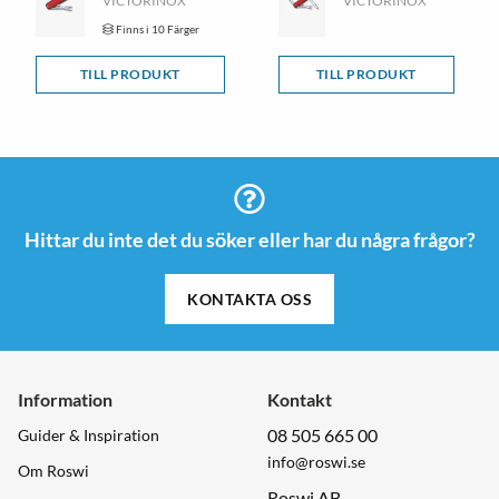
VICTORINOX
VICTORINOX
Finns i 10 Färger
TILL PRODUKT
TILL PRODUKT
Hittar du inte det du söker eller har du några frågor?
KONTAKTA OSS
Information
Kontakt
08 505 665 00
Guider & Inspiration
info@roswi.se
Om Roswi
Roswi AB