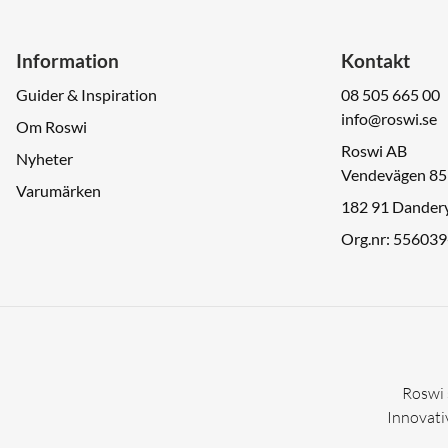
Information
Kontakt
Guider & Inspiration
08 505 665 00
info@roswi.se
Om Roswi
Roswi AB
Nyheter
Vendevägen 85
Varumärken
182 91 Dander
Org.nr: 55603
Roswi 
Innovativ