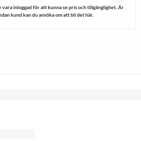
mpor
Vandringsskor &
vara inloggad för att kunna se pris och tillgänglighet. Är
Vandringskängor
edan kund kan du ansöka om att bli det här.
VISA MER