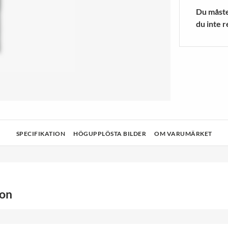
a Ljuskällor
r
Blenders/mixers
Träningsstru
Du måste 
 MER
VISA MER
du inte r
& Rengöring
Teknik
Hälsa och skönhet
Ljud och bild
SPECIFIKATION
HÖGUPPLÖSTA BILDER
OM VARUMÄRKET
ion