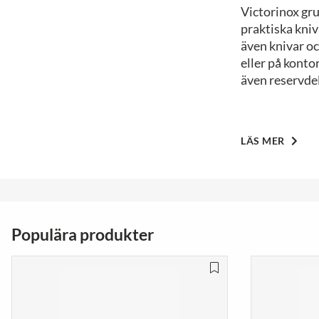
Victorinox gr
praktiska kniv
även knivar o
eller på konto
även reservdela
LÄS MER
Populära produkter