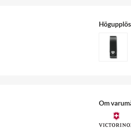
Högupplöst
Om varum