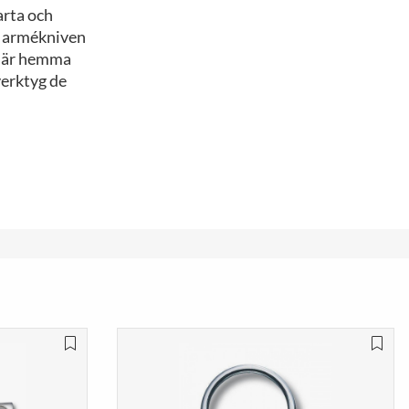
arta och
ka armékniven
å är hemma
verktyg de