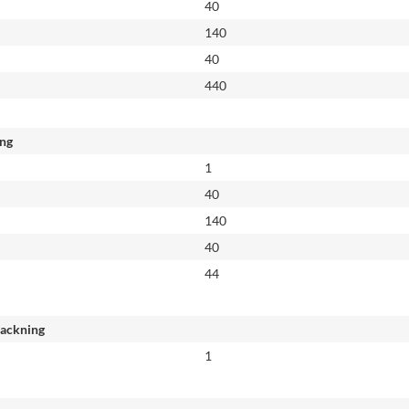
40
140
40
440
ing
1
40
140
40
44
packning
1