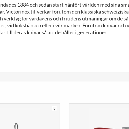
undades 1884 och sedan start hänfört världen med sina sm
ar. Victorinox tillverkar förutom den klassiska schweizis
ch verktyg för vardagens och fritidens utmaningar om de s
ret, vid köksbänken eller i vildmarken. Förutom knivar och 
r till deras knivar så att de håller i generationer.