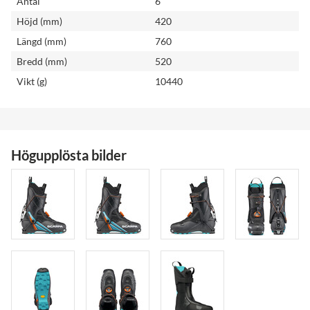
Antal
6
Höjd (mm)
420
Längd (mm)
760
Bredd (mm)
520
Vikt (g)
10440
Högupplösta bilder