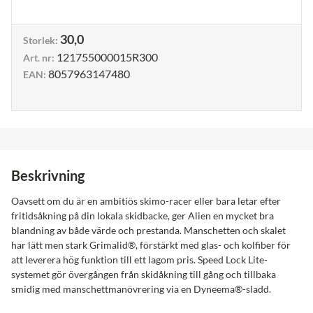
30,0
Storlek
:
121755000015R300
Art. nr
:
8057963147480
EAN
:
Beskrivning
Oavsett om du är en ambitiös skimo-racer eller bara letar efter
fritidsåkning på din lokala skidbacke, ger Alien en mycket bra
blandning av både värde och prestanda. Manschetten och skalet
har lätt men stark Grimalid®, förstärkt med glas- och kolfiber för
att leverera hög funktion till ett lagom pris. Speed Lock Lite-
systemet gör övergången från skidåkning till gång och tillbaka
smidig med manschettmanövrering via en Dyneema®-sladd.