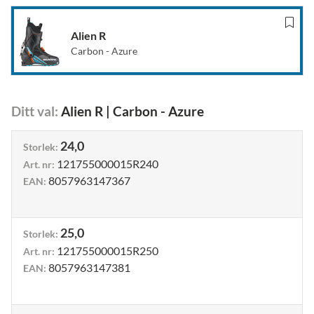
Alien R
Carbon - Azure
Ditt val
:
Alien R
|
Carbon - Azure
24,0
Storlek
:
121755000015R240
Art. nr
:
8057963147367
EAN
:
25,0
Storlek
:
121755000015R250
Art. nr
:
8057963147381
EAN
: