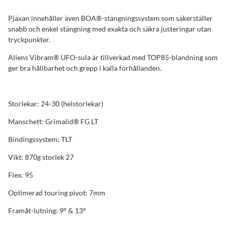
Pjäxan innehåller även BOA®-stängningssystem som säkerställer
snabb och enkel stängning med exakta och säkra justeringar utan
tryckpunkter.
Aliens Vibram® UFO-sula är tillverkad med TOP85-blandning som
ger bra hållbarhet och grepp i kalla förhållanden.
Storlekar: 24-30 (helstorlekar)
Manschett: Grimalid® FG LT
Bindingssystem: TLT
Vikt: 870g storlek 27
Flex: 95
Optimerad touring pivot: 7mm
Framåt-lutning: 9° & 13°