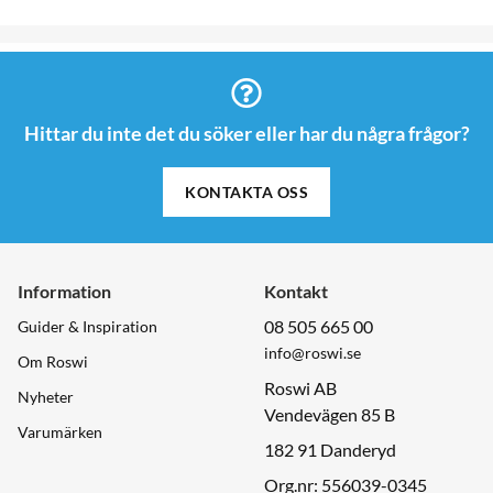
Hittar du inte det du söker eller har du några frågor?
KONTAKTA OSS
Information
Kontakt
08 505 665 00
Guider & Inspiration
info@roswi.se
Om Roswi
Roswi AB
Nyheter
Vendevägen 85 B
Varumärken
182 91 Danderyd
Org.nr: 556039-0345