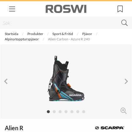
Startsida
Produkter
Sport & Fritid
Pjäxor
Alpina toppturspjäxor
Alien Carbon - Azure R 240
Alien R