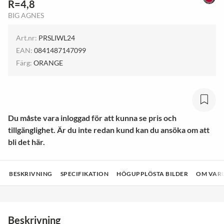
R=4,8
BIG AGNES
Art.nr:
PRSLIWL24
EAN:
0841487147099
Färg:
ORANGE
Du måste vara inloggad för att kunna se pris och
tillgänglighet. Är du inte redan kund kan du ansöka om att
bli det här.
BESKRIVNING
SPECIFIKATION
HÖGUPPLÖSTA BILDER
OM VAR
Beskrivning