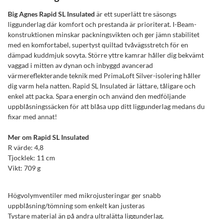
Big Agnes Rapid SL Insulated
är ett superlätt tre säsongs
liggunderlag där komfort och prestanda är prioriterat. I-Beam-
konstruktionen minskar packningsvikten och ger jämn stabilitet
med en komfortabel, supertyst quiltad tvåvägsstretch för en
dämpad kuddmjuk sovyta. Större yttre kamrar håller dig bekvämt
vaggad i mitten av dynan och inbyggd avancerad
värmereflekterande teknik med PrimaLoft Silver-isolering håller
dig varm hela natten. Rapid SL Insulated är lättare, tåligare och
enkel att packa. Spara energin och använd den medföljande
uppblåsningssäcken för att blåsa upp ditt liggunderlag medans du
fixar med annat!
Mer om Rapid SL Insulated
R värde: 4,8
Tjocklek: 11 cm
Vikt: 709 g
Högvolymventiler med mikrojusteringar ger snabb
uppblåsning/tömning som enkelt kan justeras
Tystare material än på andra ultralätta liggunderlag.