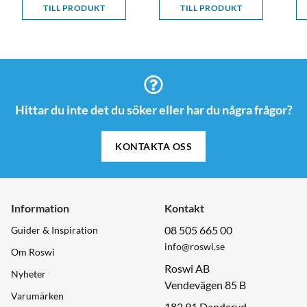
TILL PRODUKT
TILL PRODUKT
Hittar du inte det du söker eller har du några frågor?
KONTAKTA OSS
Information
Kontakt
08 505 665 00
Guider & Inspiration
info@roswi.se
Om Roswi
Roswi AB
Nyheter
Vendevägen 85 B
Varumärken
182 91 Danderyd