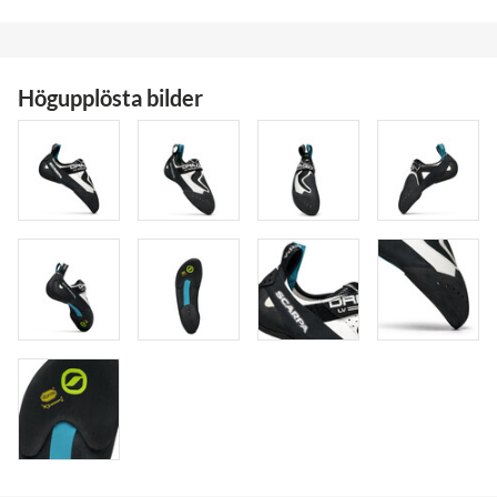
Högupplösta bilder