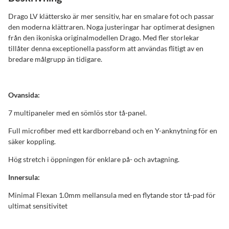
Drago LV klättersko är mer sensitiv, har en smalare fot och passar
den moderna klättraren. Noga justeringar har optimerat designen
från den ikoniska originalmodellen Drago. Med fler storlekar
tillåter denna exceptionella passform att användas flitigt av en
bredare målgrupp än tidigare.
Ovansida:
7 multipaneler med en sömlös stor tå-panel.
Full microfiber med ett kardborreband och en Y-anknytning för en
säker koppling.
Hög stretch i öppningen för enklare på- och avtagning.
Innersula:
Minimal Flexan 1.0mm mellansula med en flytande stor tå-pad för
ultimat sensitivitet