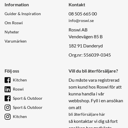
Information
Kontakt
08 505 665 00
Guider & Inspiration
info@roswi.se
Om Roswi
Roswi AB
Nyheter
Vendevägen 85 B
Varumärken
182 91 Danderyd
Org.nr: 556039-0345
Följ oss
Vill du bli återförsäljare?
Du måste vara registrerad
Kitchen
som kund hos Roswi för att
Roswi
kunna handla i vår
Sport & Outdoor
webbshop. Fyll i en ansökan
om att
Sport & Outdoor
bli återförsäljare här
Kitchen
så kontaktar vi dig så fort
ansökan har godkänts.