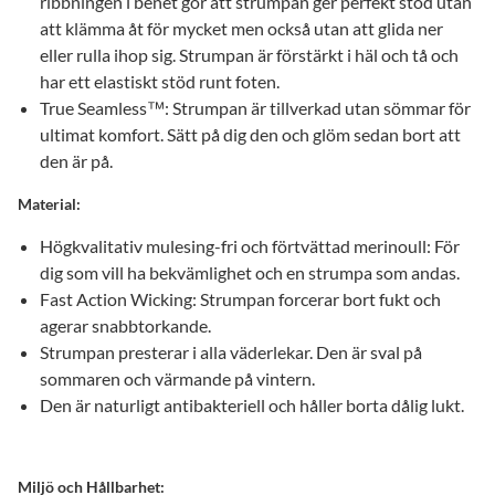
ribbningen i benet gör att strumpan ger perfekt stöd utan
att klämma åt för mycket men också utan att glida ner
eller rulla ihop sig. Strumpan är förstärkt i häl och tå och
har ett elastiskt stöd runt foten.
True Seamless™: Strumpan är tillverkad utan sömmar för
ultimat komfort. Sätt på dig den och glöm sedan bort att
den är på.
Material:
Högkvalitativ mulesing-fri och förtvättad merinoull: För
dig som vill ha bekvämlighet och en strumpa som andas.
Fast Action Wicking: Strumpan forcerar bort fukt och
agerar snabbtorkande.
Strumpan presterar i alla väderlekar. Den är sval på
sommaren och värmande på vintern.
Den är naturligt antibakteriell och håller borta dålig lukt.
Miljö och Hållbarhet: