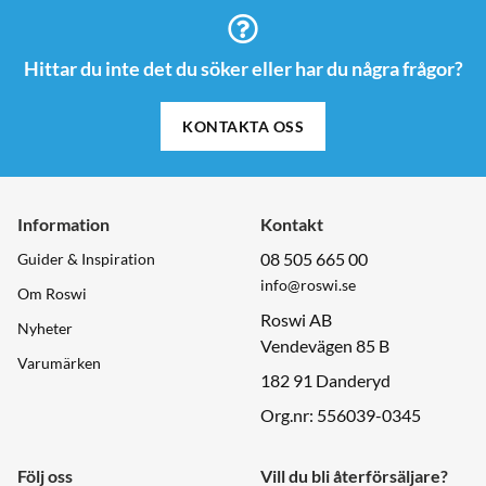
Hittar du inte det du söker eller har du några frågor?
KONTAKTA OSS
Information
Kontakt
08 505 665 00
Guider & Inspiration
info@roswi.se
Om Roswi
Roswi AB
Nyheter
Vendevägen 85 B
Varumärken
182 91 Danderyd
Org.nr: 556039-0345
Följ oss
Vill du bli återförsäljare?