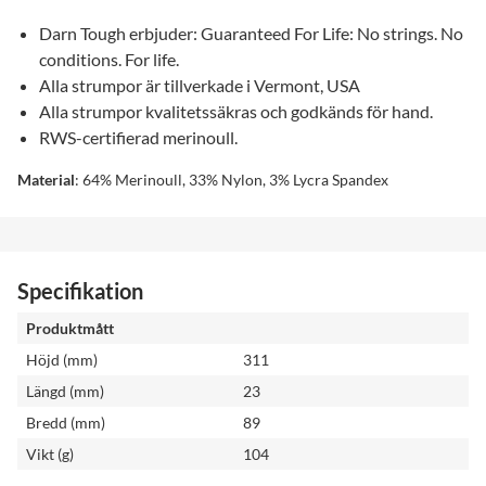
Darn Tough erbjuder: Guaranteed For Life: No strings. No
conditions. For life.
Alla strumpor är tillverkade i Vermont, USA
Alla strumpor kvalitetssäkras och godkänds för hand.
RWS-certifierad merinoull.
Material
: 64% Merinoull, 33% Nylon, 3% Lycra Spandex
Specifikation
Produktmått
Höjd (mm)
311
Längd (mm)
23
Bredd (mm)
89
Vikt (g)
104