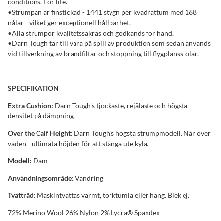
conditions. For life.
•Strumpan är finstickad - 1441 stygn per kvadrattum med 168
nålar - vilket ger exceptionell hållbarhet.
•Alla strumpor kvalitetssäkras och godkänds för hand.
•Darn Tough tar till vara på spill av produktion som sedan används
vid tillverkning av brandfiltar och stoppning till flygplansstolar.
SPECIFIKATION
Extra Cushion:
Darn Tough's tjockaste, rejälaste och högsta
densitet på dämpning.
Over the Calf Height:
Darn Tough's högsta strumpmodell. Når över
vaden - ultimata höjden för att stänga ute kyla.
Modell:
Dam
Användningsområde:
Vandring
Tvättråd:
Maskintvättas varmt, torktumla eller häng. Blek ej.
72% Merino Wool 26% Nylon 2% Lycra® Spandex