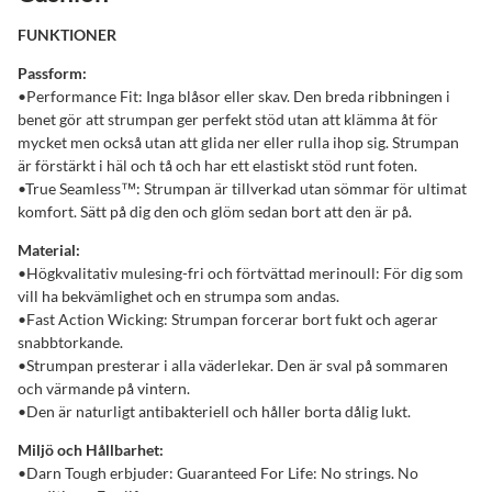
FUNKTIONER
Passform:
•Performance Fit: Inga blåsor eller skav. Den breda ribbningen i
benet gör att strumpan ger perfekt stöd utan att klämma åt för
mycket men också utan att glida ner eller rulla ihop sig. Strumpan
är förstärkt i häl och tå och har ett elastiskt stöd runt foten.
•True Seamless™: Strumpan är tillverkad utan sömmar för ultimat
komfort. Sätt på dig den och glöm sedan bort att den är på.
Material:
•Högkvalitativ mulesing-fri och förtvättad merinoull: För dig som
vill ha bekvämlighet och en strumpa som andas.
•Fast Action Wicking: Strumpan forcerar bort fukt och agerar
snabbtorkande.
•Strumpan presterar i alla väderlekar. Den är sval på sommaren
och värmande på vintern.
•Den är naturligt antibakteriell och håller borta dålig lukt.
Miljö och Hållbarhet:
•Darn Tough erbjuder: Guaranteed For Life: No strings. No