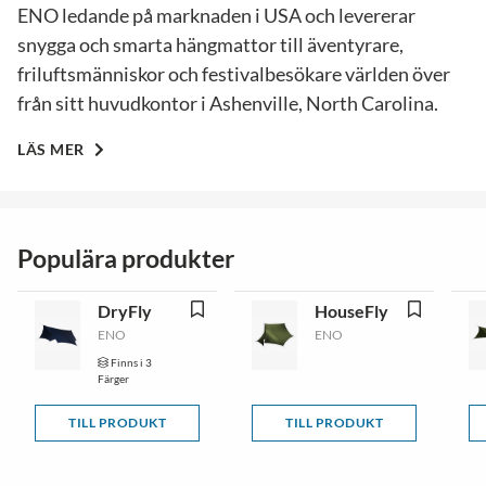
ENO ledande på marknaden i USA och levererar
snygga och smarta hängmattor till äventyrare,
friluftsmänniskor och festivalbesökare världen över
från sitt huvudkontor i Ashenville, North Carolina.
LÄS MER
Populära produkter
DryFly
HouseFly
ENO
ENO
Finns i 3
Färger
TILL PRODUKT
TILL PRODUKT