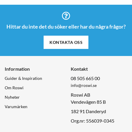
Hittar du inte det du söker eller har du några frågor?
KONTAKTA OSS
Information
Kontakt
08 505 665 00
Guider & Inspiration
info@roswi.se
Om Roswi
Roswi AB
Nyheter
Vendevägen 85 B
Varumärken
182 91 Danderyd
Org.nr: 556039-0345