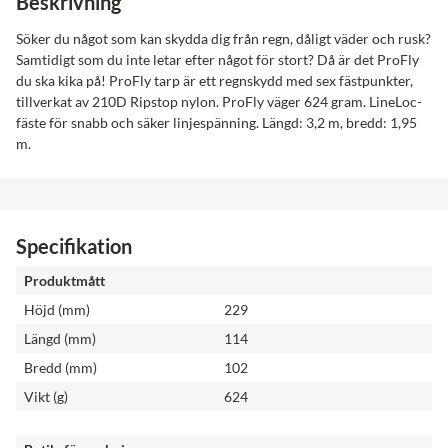
Beskrivning
Söker du något som kan skydda dig från regn, dåligt väder och rusk?
Samtidigt som du inte letar efter något för stort? Då är det ProFly
du ska kika på! ProFly tarp är ett regnskydd med sex fästpunkter,
tillverkat av 210D Ripstop nylon. ProFly väger 624 gram. LineLoc-
fäste för snabb och säker linjespänning. Längd: 3,2 m, bredd: 1,95
m.
Specifikation
Produktmått
Höjd (mm)
229
Längd (mm)
114
Bredd (mm)
102
Vikt (g)
624