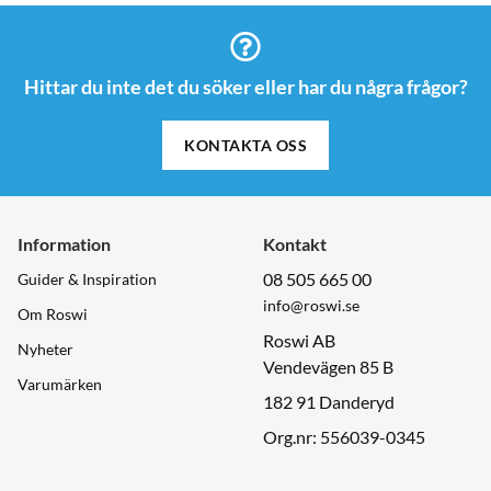
Hittar du inte det du söker eller har du några frågor?
KONTAKTA OSS
Information
Kontakt
08 505 665 00
Guider & Inspiration
info@roswi.se
Om Roswi
Roswi AB
Nyheter
Vendevägen 85 B
Varumärken
182 91 Danderyd
Org.nr: 556039-0345