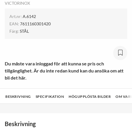
VICTORINOX
Art.nr:
A.6142
EAN:
7611160301420
Färg:
STÅL
Du måste vara inloggad för att kunna se pris och
tillgänglighet. Är du inte redan kund kan du ansöka om att
bli det här.
BESKRIVNING
SPECIFIKATION
HÖGUPPLÖSTA BILDER
OM VAR
Beskrivning