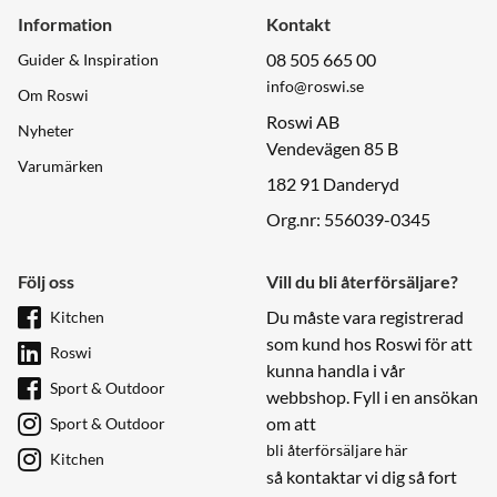
Information
Kontakt
08 505 665 00
Guider & Inspiration
info@roswi.se
Om Roswi
Roswi AB
Nyheter
Vendevägen 85 B
Varumärken
182 91 Danderyd
Org.nr: 556039-0345
Följ oss
Vill du bli återförsäljare?
Du måste vara registrerad
Kitchen
som kund hos Roswi för att
Roswi
kunna handla i vår
Sport & Outdoor
webbshop. Fyll i en ansökan
om att
Sport & Outdoor
bli återförsäljare här
Kitchen
så kontaktar vi dig så fort