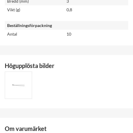
Bredd (mm)
3
Vikt (g)
0,8
Beställningsförpackning
Antal
10
Högupplösta bilder
Om varumärket