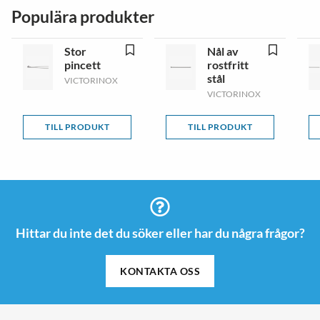
Populära produkter
Stor
Nål av
pincett
rostfritt
stål
VICTORINOX
VICTORINOX
TILL PRODUKT
TILL PRODUKT
Hittar du inte det du söker eller har du några frågor?
KONTAKTA OSS