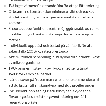
Två lager värmereflekterande film för att ge lätt isolering
O-beam inre konstruktion minimerar vikt och packad
storlek samtidigt som den ger maximal stabilitet och
komfort
Enport, dubbelfunktionsventil möjliggör snabb och enkel
uppblåsning och mikrojusteringar för anpassningsbar
fasthet
Individuellt uppblåst och testad på vår fabrik för att
säkerställa 100 % kvalitetsprestanda
Antimikrobiell behandling inuti dynan förhindrar tillväxt
av mikroorganismer
TPU-lamineringsteknik av flygkvalitet ger ultimat
svetsstyrka och hållbarhet
När du sover på frusen mark eller snö rekommenderar vi
att du lägger till en skumdyna med slutna celler under
Inkluderar uppblåsningssäck för dynan, skyddande
förvaringssäck, ersättningsventiltätning och 3M
reparationsplåster