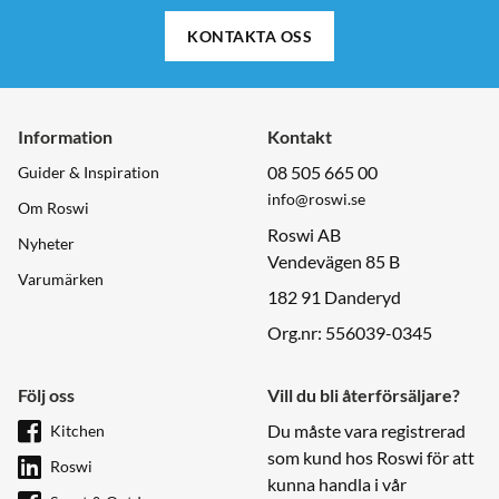
KONTAKTA OSS
Information
Kontakt
08 505 665 00
Guider & Inspiration
info@roswi.se
Om Roswi
Roswi AB
Nyheter
Vendevägen 85 B
Varumärken
182 91 Danderyd
Org.nr: 556039-0345
Följ oss
Vill du bli återförsäljare?
Du måste vara registrerad
Kitchen
som kund hos Roswi för att
Roswi
kunna handla i vår