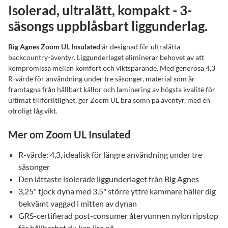
Isolerad, ultralätt, kompakt - 3-
säsongs uppblåsbart liggunderlag.
Big Agnes Zoom UL Insulated
är designad för ultralätta
backcountry-äventyr. Liggunderlaget eliminerar behovet av att
kompromissa mellan komfort och viktsparande. Med generösa 4,3
R-värde för användning under tre säsonger, material som är
framtagna från hållbart källor och laminering av högsta kvalité för
ultimat tillförlitlighet, ger Zoom UL bra sömn på äventyr, med en
otroligt låg vikt.
Mer om Zoom UL Insulated
R-värde: 4,3, idealisk för längre användning under tre
säsonger
Den lättaste isolerade liggunderlaget från Big Agnes
3,25" tjock dyna med 3,5" större yttre kammare håller dig
bekvämt vaggad i mitten av dynan
GRS-certifierad post-consumer återvunnen nylon ripstop
för hållbarhet du kan lita på