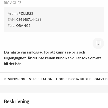
BIG AGNES
Art.nr:
PZULR23
EAN:
0841487144166
Färg:
ORANGE
Du måste vara inloggad för att kunna se pris och
tillgänglighet. Är du inte redan kund kan du ansöka om att
bli det här.
BESKRIVNING
SPECIFIKATION
HÖGUPPLÖSTA BILDER
OM VAR
Beskrivning