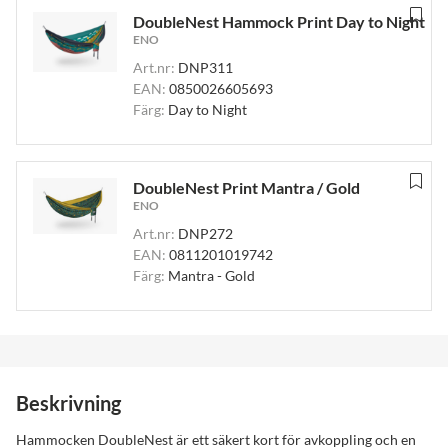
DoubleNest Hammock Print Day to Night
ENO
Art.nr:
DNP311
EAN:
0850026605693
Färg:
Day to Night
DoubleNest Print Mantra / Gold
ENO
Art.nr:
DNP272
EAN:
0811201019742
Färg:
Mantra - Gold
Beskrivning
Hammocken DoubleNest är ett säkert kort för avkoppling och en