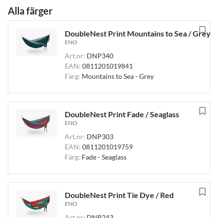
Alla färger
DoubleNest Print Mountains to Sea / Grey
ENO
Art.nr:
DNP340
EAN:
0811201019841
Färg:
Mountains to Sea - Grey
DoubleNest Print Fade / Seaglass
ENO
Art.nr:
DNP303
EAN:
0811201019759
Färg:
Fade - Seaglass
DoubleNest Print Tie Dye / Red
ENO
Art.nr:
DNP243