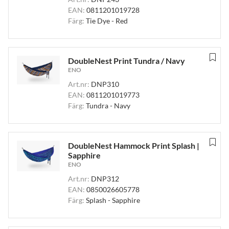
EAN:
0811201019728
Färg:
Tie Dye - Red
DoubleNest Print Tundra / Navy
ENO
Art.nr:
DNP310
EAN:
0811201019773
Färg:
Tundra - Navy
DoubleNest Hammock Print Splash |
Sapphire
ENO
Art.nr:
DNP312
EAN:
0850026605778
Färg:
Splash - Sapphire