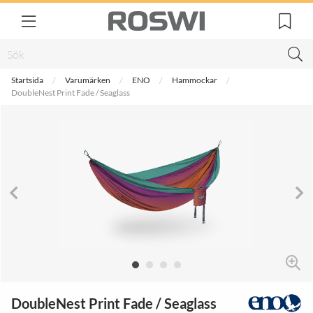
Startsida
Varumärken
ENO
Hammockar
DoubleNest Print Fade / Seaglass
DoubleNest Print Fade / Seaglass