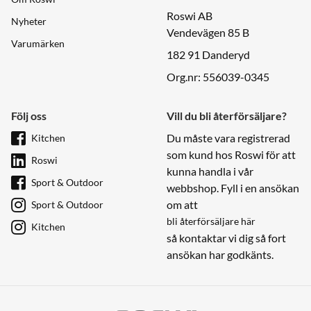
Roswi AB
Nyheter
Vendevägen 85 B
Varumärken
182 91 Danderyd
Org.nr: 556039-0345
Följ oss
Vill du bli återförsäljare?
Du måste vara registrerad
Kitchen
som kund hos Roswi för att
Roswi
kunna handla i vår
Sport & Outdoor
webbshop. Fyll i en ansökan
om att
Sport & Outdoor
bli återförsäljare här
Kitchen
så kontaktar vi dig så fort
ansökan har godkänts.