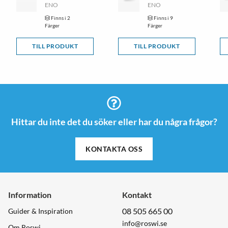
ENO
ENO
Finns i 2
Finns i 9
Färger
Färger
TILL PRODUKT
TILL PRODUKT
Hittar du inte det du söker eller har du några frågor?
KONTAKTA OSS
Information
Kontakt
08 505 665 00
Guider & Inspiration
info@roswi.se
Om Roswi