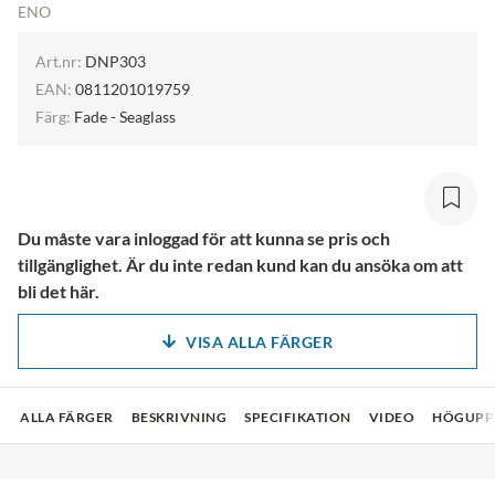
ENO
Art.nr:
DNP303
EAN:
0811201019759
Färg:
Fade - Seaglass
Du måste vara inloggad för att kunna se pris och
tillgänglighet. Är du inte redan kund kan du ansöka om att
bli det här.
VISA ALLA FÄRGER
ALLA FÄRGER
BESKRIVNING
SPECIFIKATION
VIDEO
HÖGUPPL